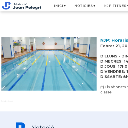
INICI
NOTÍCIES
NJP FITNES
▼
▼
NJP: Horaris
Febrer 21, 20
DILLUNS - DI
DIMECRES: 14h
DIJOUS: 17h0
DIVENDRES: 14
DISSABTE: 8
(*) Els abonats
classe.
Entrada més recent