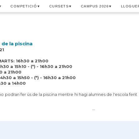
COMPETICIÓ
CURSETS
CAMPUS 2026
LLOGUER
▼
▼
▼
▼
 de la piscina
21
MARTS: 16h30 a 21h00
30 a 15h10 - (*) - 16h30 a 21h00
0 a 21h00
h30 a 15h50 - (*) - 16h30 a 21h00
h30 a 14h00
 no podran fer ús de la piscina mentre hi hagi alumnes de l'escola fent
Inici