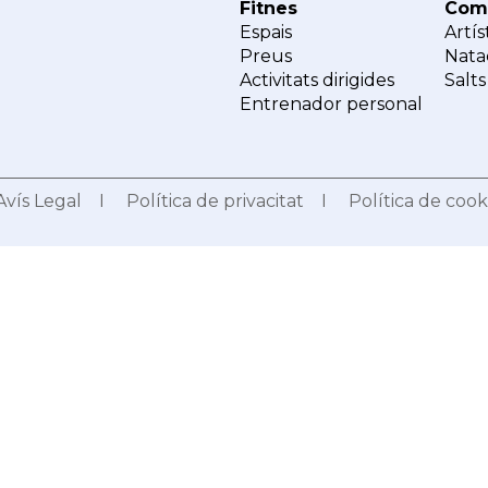
Fitnes
Comp
Espais
Artís
Preus
Nata
Activitats dirigides
Salts
Entrenador personal
Avís Legal
I
Política de privacitat
I
Política de cook