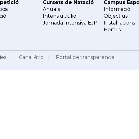
etició
Cursets de Natació
Campus Espor
tica
Anuals
Informació
ció
Intensiu Juliol
Objectius
Jornada Intensiva EJP
Instal·lacions
Horaris
ies
I
Canal ètic
I
Portal de transperència