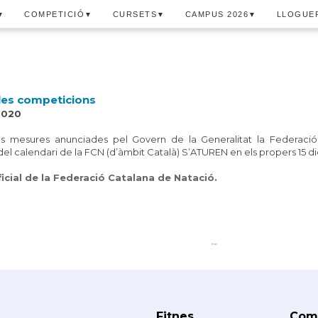
COMPETICIÓ
CURSETS
CAMPUS 2026
LLOGUER
▼
▼
▼
▼
les competicions
2020
s mesures anunciades pel Govern de la Generalitat la Federació
el calendari de la FCN (d’àmbit Català) S’ATUREN en els propers 15 di
icial de la Federació Catalana de Natació.
Inici
Fitnes
Comp