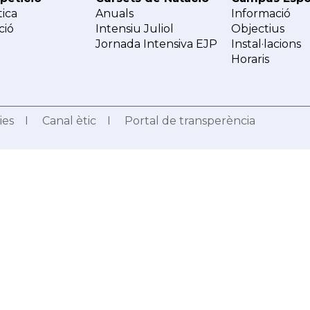
tica
Anuals
Informació
ció
Intensiu Juliol
Objectius
Jornada Intensiva EJP
Instal·lacions
Horaris
ies
I
Canal ètic
I
Portal de transperència