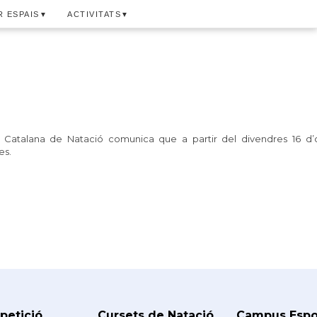
 ESPAIS
ACTIVITATS
▼
▼
 Catalana de Natació comunica que a partir del divendres 16 d’o
es.
etició
Cursets de Natació
Campus Espor