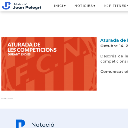
INICI
NOTÍCIES
NJP FITNES
▼
▼
Aturada de 
Octubre 14, 
Després de le
competicions d
Comunicat of
Entrada més recent