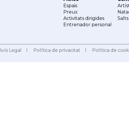
Espais
Artís
Preus
Nata
Activitats dirigides
Salts
Entrenador personal
Avís Legal
I
Política de privacitat
I
Política de cook